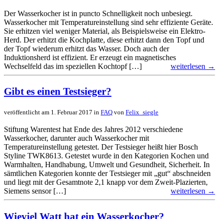
Der Wasserkocher ist in puncto Schnelligkeit noch unbesiegt.
Wasserkocher mit Temperatureinstellung sind sehr effiziente Geräte.
Sie erhitzen viel weniger Material, als Beispielsweise ein Elektro-
Herd. Der erhitzt die Kochplatte, diese erhitzt dann den Topf und
der Topf wiederum erhitzt das Wasser. Doch auch der
Induktionsherd ist effizient. Er erzeugt ein magnetisches
Wechselfeld das im speziellen Kochtopf […]
weiterlesen →
Gibt es einen Testsieger?
veröffentlicht am 1. Februar 2017 in
FAQ
von
Felix_siegle
Stiftung Warentest hat Ende des Jahres 2012 verschiedene
Wasserkocher, darunter auch Wasserkocher mit
Temperatureinstellung getestet. Der Testsieger heißt hier Bosch
Styline TWK8613. Getestet wurde in den Kategorien Kochen und
Warmhalten, Handhabung, Umwelt und Gesundheit, Sicherheit. In
sämtlichen Kategorien konnte der Testsieger mit „gut“ abschneiden
und liegt mit der Gesamtnote 2,1 knapp vor dem Zweit-Plazierten,
Siemens sensor […]
weiterlesen →
Wieviel Watt hat ein Wasserkocher?