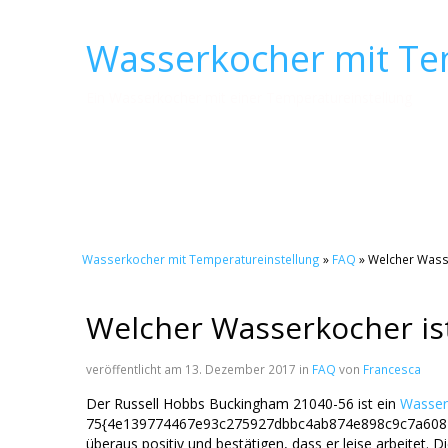
Wasserkocher mit Te
Ein Wasserkocher mit einer Temperatureinstellung
Wasserkocher mit Temperatureinstellung
»
FAQ
» Welcher Wasse
Welcher Wasserkocher ist
veröffentlicht am 13. Dezember 2017 in
FAQ
von
Francesca
Der Russell Hobbs Buckingham 21040-56 ist ein
Wasser
75{4e139774467e93c275927dbbc4ab874e898c9c7a6082f5a
überaus positiv und bestätigen, dass er leise arbeitet. 