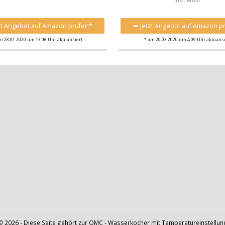
inkl. MwSt.
zt Angebot auf Amazon prüfen*
➥ Jetzt Angebot auf Amazon p
m 28.01.2020 um 13:06 Uhr aktualisiert
* am 20.03.2020 um 4:09 Uhr aktualisi
© 2026 - Diese Seite gehört zur OMC -
Wasserkocher mit Temperatureinstellun