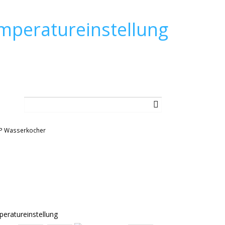
mperatureinstellung
P Wasserkocher