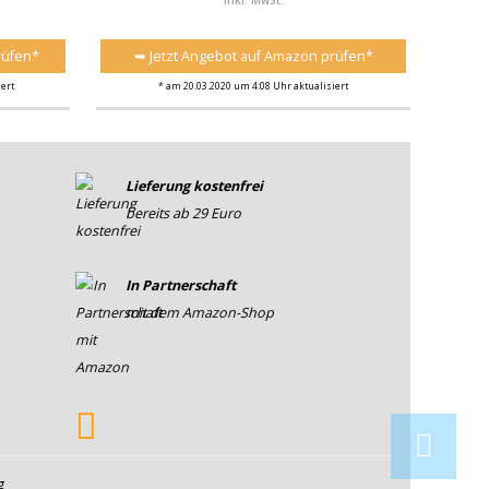
inkl. MwSt.
rüfen*
➥ Jetzt Angebot auf Amazon prüfen*
ert
* am 20.03.2020 um 4:08 Uhr aktualisiert
Lieferung kostenfrei
bereits ab 29 Euro
In Partnerschaft
mit dem Amazon-Shop
g