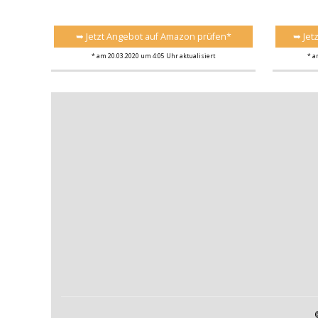
➥ Jetzt Angebot auf Amazon prüfen*
➥ Jet
* am 20.03.2020 um 4:05 Uhr aktualisiert
* a